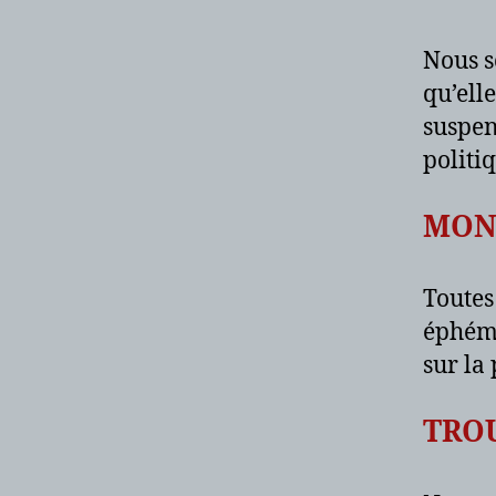
Nous s
qu’ell
suspen
politi
MON
Toutes
éphémè
sur la 
TRO