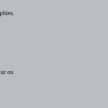
phies,
u
mur ou