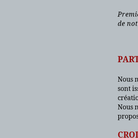
Premi
de not
PAR
Nous m
sont is
créati
Nous n
propos
CRO